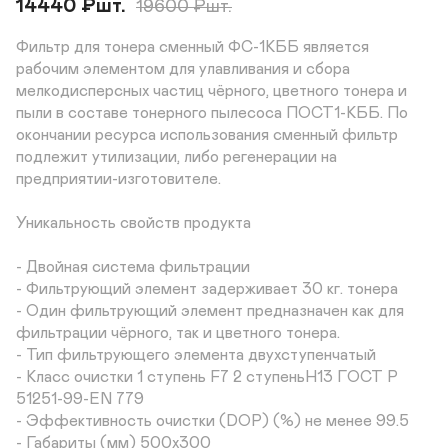
14440
₽
шт.
19600
₽
шт.
Фильтр для тонера сменный ФС-1КББ является 
рабочим элементом для улавливания и сбора 
мелкодисперсных частиц чёрного, цветного тонера и 
пыли в составе тонерного пылесоса ПОСТ1-КББ. По 
окончании ресурса использования сменный фильтр 
подлежит утилизации, либо регенерации на 
предприятии-изготовителе.

Уникальность свойств продукта

- Двойная система фильтрации

- Фильтрующий элемент задерживает 30 кг. тонера

- Один фильтрующий элемент предназначен как для 
фильтрации чёрного, так и цветного тонера.

- Тип фильтрующего элемента двухступенчатый

- Класс очистки 1 ступень F7 2 ступеньH13 ГОСТ Р 
51251-99-EN 779

- Эффективность очистки (DOP) (%) не менее 99.5

- Габариты (мм) 500х300
