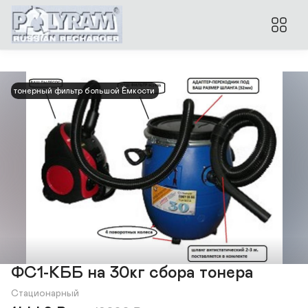
тонерный фильтр большой `Ёмкости
ФС1-КББ на 30кг сбора тонера
Стационарный