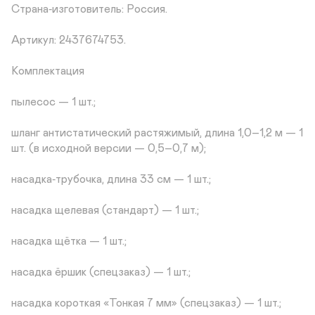
Страна‑изготовитель: Россия.

Артикул: 2437674753.

Комплектация

пылесос — 1 шт.;

шланг антистатический растяжимый, длина 1,0–1,2 м — 1 
шт. (в исходной версии — 0,5–0,7 м);

насадка‑трубочка, длина 33 см — 1 шт.;

насадка щелевая (стандарт) — 1 шт.;

насадка щётка — 1 шт.;

насадка ёршик (спецзаказ) — 1 шт.;

насадка короткая «Тонкая 7 мм» (спецзаказ) — 1 шт.;
