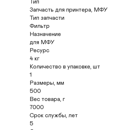
Тип

Запчасть для принтера, МФУ

Тип запчасти

Фильтр

Назначение

для МФУ

Ресурс

4 кг

Количество в упаковке, шт

1

Размеры, мм

500

Вес товара, г

7000

Срок службы, лет

5
