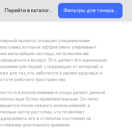
оддерживать чистоту вашего принтера или МФУ, 
то продлит срок их службы и улучшит качество 
Перейти в каталог...
Фильтры для тонера...
ечати. Легкий и компактный дизайн облегчает его 
спользование и хранение, а современный внешний 
ид прекрасно впишется в любой интерьер.

онерный пылесос оснащён специальными 
ильтрами, которые эффективно улавливают 
аже мельчайшие частицы, не позволяя им 
озвращаться в воздух. Это делает его идеальным 
ешением для людей, страдающих от аллергий, а 
акже для тех, кто заботится о своем здоровье и 
истоте рабочего пространства.

ростота в использовании и уходе делает данный 
ылесос еще более привлекательным. Он легко 
чищается после каждого использования, а 
апасные части доступны, что позволяет 
оддерживать его в отличном состоянии на 
ротяжении длительного времени.
