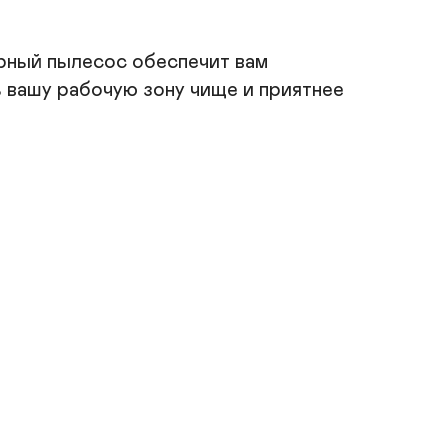
тонерный пылесос РМЗК1-ПК
рный пылесос обеспечит вам 
 вашу рабочую зону чище и приятнее 