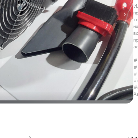
И
п
т
н
в
п
э
#
#
#
#
#
Х
Д
А
1
Ти
З