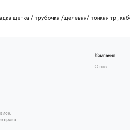
дка щетка / трубочка /щелевая/ тонкая тр., каб
Компания
О нас
виса.
е права