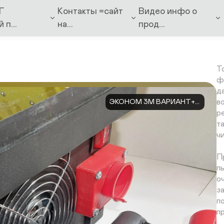
п
Г
Контакты =сайт
Видео инфо о
ч
 п...
на...
прод...
п
и
в
Т
ф
д
в
ЭКОНОМ 3М ВАРИАНТ+...
р
т
ч
П
п
о
з
п
п