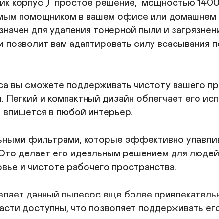
к корпус )  простое решение,  мощностью 1400
Т
нимым помощником в вашем офисе или домашнем 
Ф
Н
чен для удаления тонерной пыли и загрязнений
д
 позволит вам адаптировать силу всасывания по
Р
4 
К
1

а вы сможете поддерживать чистоту вашего при
Р
. Легкий и компактный дизайн облегчает его испо
5
впишется в любой интерьер.

Ве
7
С
ными фильтрами, которые эффективно улавлива
5

 Это делает его идеальным решением для людей,
С
овье и чистоте рабочего пространства.

Р
К
тр
елает данный пылесос еще более привлекательн
и
асти доступны, что позволяет поддерживать его