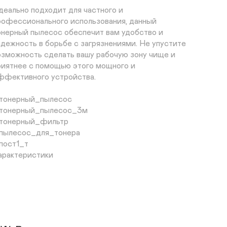
деально подходит для частного и 
рофессионального использования, данный 
онерный пылесос обеспечит вам удобство и 
адежность в борьбе с загрязнениями. Не упустите 
озможность сделать вашу рабочую зону чище и 
риятнее с помощью этого мощного и 
ффективного устройства.

тонерный_пылесос

тонерный_пылесос_3м

тонерный_фильтр

пылесос_для_тонера

пост1_т

арактеристики

обавить к сравнению

ртикул

773775981

п

апчасть для принтера, МФУ
